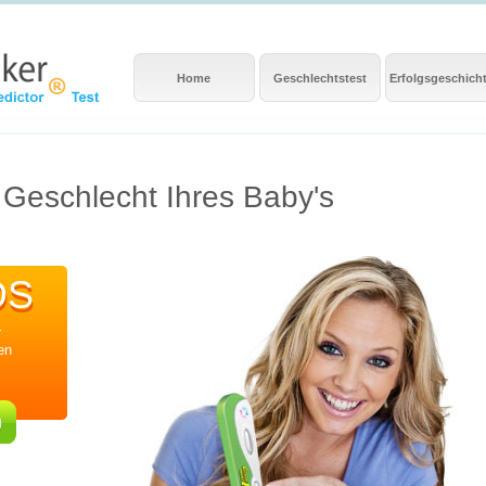
Home
Geschlechtstest
Erfolgsgeschich
 Geschlecht Ihres Baby's
OS
OS
r
en