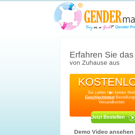
Erfahren Sie das
von Zuhause aus
KOSTENL
KOSTENL
Sie zahlen f�r keines Ihre
Geschlechtstest
Bestellung
Versandkosten
Jetzt Bestellen
Demo Video ansehen