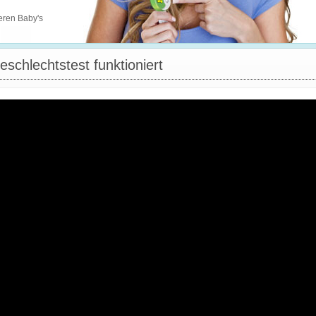
n
eren Baby's
schlechtstest funktioniert